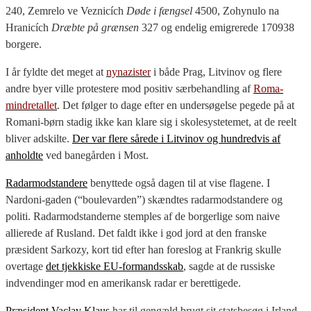
240, Zemrelo ve Veznicích
Døde i fængsel
4500, Zohynulo na
Hranicích
Dræbte på grænsen
327 og endelig emigrerede 170938
borgere.
I år fyldte det meget at
nynazister
i både Prag, Litvinov og flere
andre byer ville protestere mod positiv særbehandling af
Roma-
mindretallet
. Det følger to dage efter en undersøgelse pegede på at
Romani-børn stadig ikke kan klare sig i skolesystetemet, at de reelt
bliver adskilte.
Der var flere sårede i Litvinov og hundredvis af
anholdte
ved banegården i Most.
Radarmodstandere
benyttede også dagen til at vise flagene. I
Nardoni-gaden (“boulevarden”) skændtes radarmodstandere og
politi. Radarmodstanderne stemples af de borgerlige som naive
allierede af Rusland. Det faldt ikke i god jord at den franske
præsident Sarkozy, kort tid efter han foreslog at Frankrig skulle
overtage
det tjekkiske EU-formandsskab
, sagde at de russiske
indvendinger mod en amerikansk radar er berettigede.
Præsident Vaclav Klaus
har til gengæld brugt sit statsbesøg i Irland