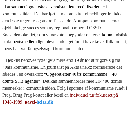
til at
sammenligne irske eu-modstandere med dissidenter
i
kommunisttiden. Det har ført til mange bitre udmeldinger fra både
den irske regering og andre EU-lande. Apropos kommunisternes
øjeblikkelige succes som ny regional partner til CSSD
Socialdemokratiet, som vi nævnte i begyndelsen, er
et kommunistisk
parlamentsmedlem
lige blevet anklaget for at have tævet folk brutalt,
mens han var fængselsvagt i kommunisttiden.
I Tjekkiet behøves tydeligvis mere end 19 år for at frigøre sig fra
40års kommunisme. En journalist på Aktualne.cz formulerede det
således i en overskrift:
“Opgøret efter 40års kommunisme – 40
dømte STB-agenter”
. Det kan sammenholdes med 204480 dømte
mennesker i kommunisttiden. Følg i sporene af kommunisme rundt i
Prag. Brug Prag kortet eller bestil en
individuel tur fokuseret på
1948-1989
.
pavel-
helge.dk