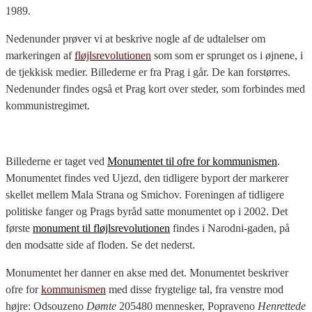
1989.
Nedenunder prøver vi at beskrive nogle af de udtalelser om
markeringen af
fløjlsrevolutionen
som som er sprunget os i øjnene, i
de tjekkisk medier. Billederne er fra Prag i går. De kan forstørres.
Nedenunder findes også et Prag kort over steder, som forbindes med
kommunistregimet.
Billederne er taget ved
Monumentet til ofre for kommunismen
.
Monumentet findes ved Ujezd, den tidligere byport der markerer
skellet mellem Mala Strana og Smichov. Foreningen af tidligere
politiske fanger og Prags byråd satte monumentet op i 2002. Det
første
monument til fløjlsrevolutionen
findes i Narodni-gaden, på
den modsatte side af floden. Se det nederst.
Monumentet her danner en akse med det. Monumentet beskriver
ofre for
kommunismen
med disse frygtelige tal, fra venstre mod
højre: Odsouzeno
Dømte
205480 mennesker, Popraveno
Henrettede