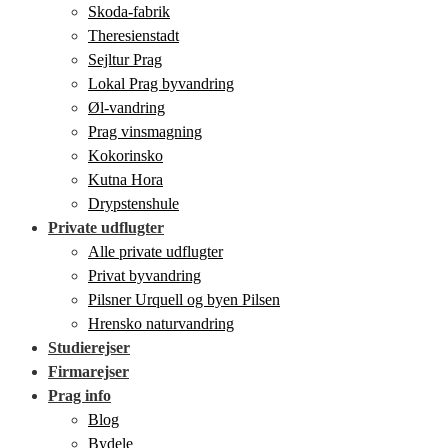
Skoda-fabrik
Theresienstadt
Sejltur Prag
Lokal Prag byvandring
Øl-vandring
Prag vinsmagning
Kokorinsko
Kutna Hora
Drypstenshule
Private udflugter
Alle private udflugter
Privat byvandring
Pilsner Urquell og byen Pilsen
Hrensko naturvandring
Studierejser
Firmarejser
Prag info
Blog
Bydele