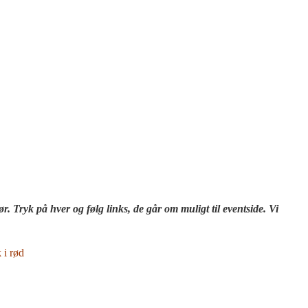
ør. Tryk på hver og f
ølg links, de går om muligt til eventside. Vi
 i rød