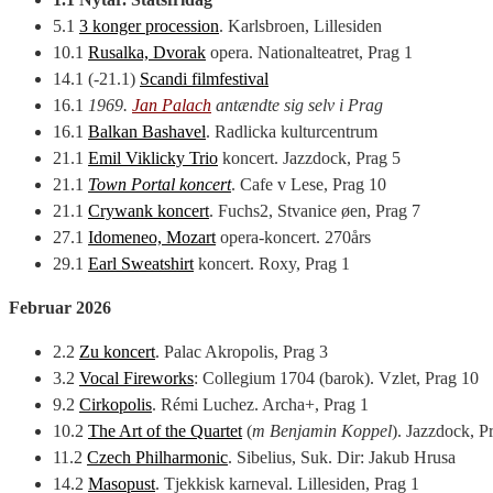
5.1
3 konger procession
. Karlsbroen, Lillesiden
10.1
Rusalka, Dvorak
opera. Nationalteatret, Prag 1
14.1 (-21.1)
Scandi filmfestival
16.1
1969.
Jan Palach
antændte sig selv i Prag
16.1
Balkan Bashavel
. Radlicka kulturcentrum
21.1
Emil Viklicky Trio
koncert. Jazzdock, Prag 5
21.1
Town Portal koncert
. Cafe v Lese, Prag 10
21.1
Crywank koncert
. Fuchs2, Stvanice øen, Prag 7
27.1
Idomeneo, Mozart
opera-koncert. 270års
29.1
Earl Sweatshirt
koncert. Roxy, Prag 1
Februar 2026
2.2
Zu koncert
. Palac Akropolis, Prag 3
3.2
Vocal Fireworks
: Collegium 1704 (barok). Vzlet, Prag 10
9.2
Cirkopolis
. Rémi Luchez. Archa+, Prag 1
10.2
The Art of the Quartet
(
m Benjamin Koppel
). Jazzdock, P
11.2
Czech Philharmonic
. Sibelius, Suk. Dir: Jakub Hrusa
14.2
Masopust
. Tjekkisk karneval. Lillesiden, Prag 1