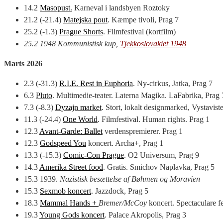
14.2
Masopust.
Karneval i landsbyen Roztoky
21.2 (-21.4)
Matejska pout
. Kæmpe tivoli, Prag 7
25.2 (-1.3)
Prague Shorts
. Filmfestival (kortfilm)
25.2
1948 Kommunistisk kup,
Tjekkoslovakiet 1948
Marts 2026
2.3 (-31.3)
R.I.E. Rest in Euphoria
. Ny-cirkus, Jatka, Prag 7
6.3
Pluto
. Multimedie-teater. Laterna Magika. LaFabrika, Prag 
7.3 (-8.3)
Dyzajn market
. Stort, lokalt designmarked, Vystavist
11.3 (-24.4)
One World
. Filmfestival. Human rights. Prag 1
12.3
Avant-Garde: Ballet
verdenspremierer. Prag 1
12.3
Godspeed You
koncert. Archa+, Prag 1
13.3 (-15.3)
Comic-Con Prague
. O2 Universum, Prag 9
14.3
Amerika Street food
. Gratis. Smichov Naplavka, Prag 5
15.3 1939.
Nazistisk besættelse af Bøhmen og Moravien
15.3
Sexmob koncert
. Jazzdock, Prag 5
18.3
Mammal Hands +
Bremer/McCoy
koncert. Spectaculare fe
19.3
Young Gods koncert
. Palace Akropolis, Prag 3