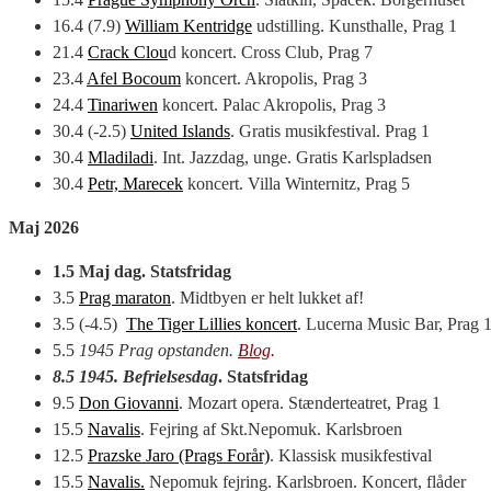
16.4 (7.9)
William Kentridge
udstilling. Kunsthalle, Prag 1
21.4
Crack Clou
d koncert. Cross Club, Prag 7
23.4
Afel Bocoum
koncert. Akropolis, Prag 3
24.4
Tinariwen
koncert. Palac Akropolis, Prag 3
30.4 (-2.5)
United Islands
. Gratis musikfestival. Prag 1
30.4
Mladiladi
. Int. Jazzdag, unge. Gratis Karlspladsen
30.4
Petr, Marecek
koncert. Villa Winternitz, Prag 5
Maj 2026
1.5 Maj dag. Statsfridag
3.5
Prag maraton
. Midtbyen er helt lukket af!
3.5 (-4.5)
The Tiger Lillies koncert
. Lucerna Music Bar, Prag 
5.5
1945 Prag opstanden.
Blog
.
8.5 1945.
Befrielsesdag
. Statsfridag
9.5
Don Giovanni
. Mozart opera. Stænderteatret, Prag 1
15.5
Navalis
. Fejring af Skt.Nepomuk. Karlsbroen
12.5
Prazske Jaro (Prags Forår)
. Klassisk musikfestival
15.5
Navalis.
Nepomuk fejring. Karlsbroen. Koncert, flåder