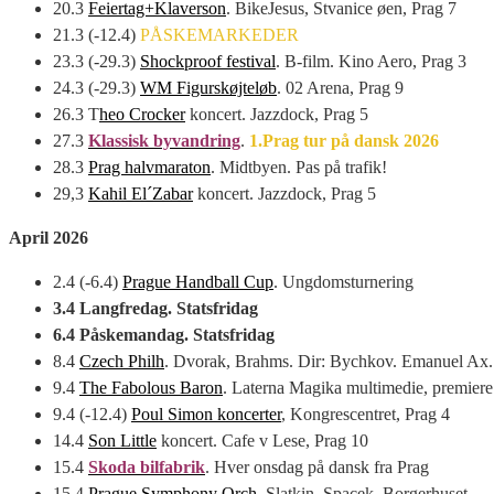
20.3
Feiertag+Klaverson
. BikeJesus, Stvanice øen, Prag 7
21.3 (-12.4)
PÅSKEMARKEDER
23.3 (-29.3)
Shockproof festival
. B-film. Kino Aero, Prag 3
24.3 (-29.3)
WM Figurskøjteløb
. 02 Arena, Prag 9
26.3 T
heo Crocker
koncert. Jazzdock, Prag 5
27.3
Klassisk byvandring
.
1.Prag tur på dansk 2026
28.3
Prag halvmaraton
. Midtbyen. Pas på trafik!
29,3
Kahil El´Zabar
koncert. Jazzdock, Prag 5
April 2026
2.4 (-6.4)
Prague Handball Cup
. Ungdomsturnering
3.4 Langfredag. Statsfridag
6.4 Påskemandag. Statsfridag
8.4
Czech Philh
. Dvorak, Brahms. Dir: Bychkov. Emanuel Ax.
9.4
The Fabolous Baron
. Laterna Magika multimedie, premiere
9.4 (-12.4)
Poul Simon koncerter
, Kongrescentret, Prag 4
14.4
Son Little
koncert. Cafe v Lese, Prag 10
15.4
Skoda bilfabrik
. Hver onsdag på dansk fra Prag
15.4
Prague Symphony Orch
. Slatkin, Spacek. Borgerhuset