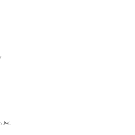
7
e
stival