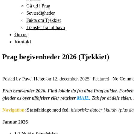
Gå ud i Prag
Seværdigheder
Fakta om Tjekkiet
Transfer fra lufthavn
Om os
Kontakt
Prag begivenheder 2026 (Tjekkiet)
Posted by
Pavel Helge
on
12. december, 2025
| Featured
|
No Comme
Prag begivender 2026. Find lokale tip fra dine Prag guider. Forbeho
glæder os over
tilføjelser eller rettelser
MAIL
.
Tak for at dele siden.
Navigation
:
Statsfridage med fed
,
historiske datoer i kursiv (plus d
Januar 2026
1.1 Nytår. Statsfridag