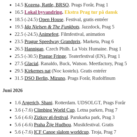
14.5
Kozena, Rattle, BRSO
. Prags Forår, Prag 1
16.5
Lokal byvandring
.
Ekstra Prag tur på dansk
18.5 (-24.5)
Open House
. Festival, gratis entréer
19.5
Ida Nielsen & The Funkbots
.
Jazzdock, Prag 5
22.5 (-24.5)
Animefest
. Filmfestival, animation
23.5
Prague Speedway Grandprix
. Marketa, Prag 6
26.5
Hannigan
. Czech Philh. La Voix Humaine. Prag 1
25.5 (-30.5)
Prague Fringe
. Teaterfestival (EN), Prag 1
27.5
Glacial
. Ranaldo, Buck, Watson. Meetfactory, Prag 5
29.5
Kirkernes nat
(Noc kostelu). Gratis entréer
31.5
DSO Berlin, Mizuno
. Prags Forår, Rudolfinum
Juni 2026
1.6
Argerich, Shani
. Rotterdam. UDSOLGT, Prags Forår
3.6 (-7.6)
Climbing World Cup
. Letna parken, Prag 7
5.6 (-6.6)
Zizkov øl-festival
. Parukarka park, Prag 3
5.6 (-6.6)
Praha Žije Hudbou
. Musikfestival. Gratis
5.6 (-7.6)
ICF Canoe slalom worldcup
. Troja, Prag 7