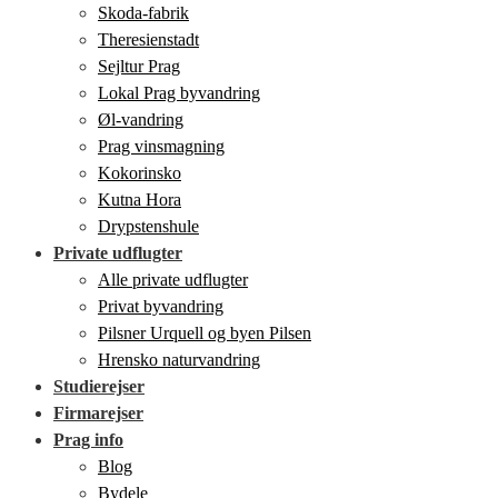
Skoda-fabrik
Theresienstadt
Sejltur Prag
Lokal Prag byvandring
Øl-vandring
Prag vinsmagning
Kokorinsko
Kutna Hora
Drypstenshule
Private udflugter
Alle private udflugter
Privat byvandring
Pilsner Urquell og byen Pilsen
Hrensko naturvandring
Studierejser
Firmarejser
Prag info
Blog
Bydele