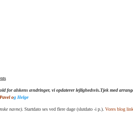
nts
ld for alskens ændringer, vi opdaterer lejlighedsvis.Tjek med arrang
Pavel o
g Helge
anske navne)
. Startdato ses ved flere dage (slutdato -i p.).
Vores blog link