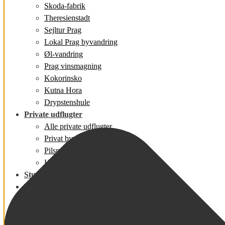
Skoda-fabrik
Theresienstadt
Sejltur Prag
Lokal Prag byvandring
Øl-vandring
Prag vinsmagning
Kokorinsko
Kutna Hora
Drypstenshule
Private udflugter
Alle private udflugter
Privat byvandring
Pilsner Urquell og byen Pilsen
Hrensko naturvandring
Studierejser
Firmarejser
Prag info
Blog
Bydele