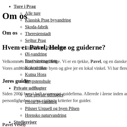
Ture i Prag
Alle ture
Om os
Klassisk Prag byvandring
Skoda-fabrik
Om os
Theresienstadt
Sejltur Prag
Hvem er Pavel, Helge og guiderne?
Lokal Prag byvandring
Øl-vandring
Prag vinsmagning
Velkommen hos Pavel og Helge. Vi er en tjekke,
Pavel
, og en danske
Kokorinsko
Vores ambition er at åbne byen og give jer en lokal vinkel. Vi har flere
Kutna Hora
Jeres guider
Drypstenshule
Private udflugter
Siden 2006 har vi haft vores eget guidefirma. Allerede i årene inden a
Alle private udflugter
personlighed er vores vigtigste kriterier for guider.
Privat byvandring
Pilsner Urquell og byen Pilsen
Hrensko naturvandring
Studierejser
Pavel Veselý