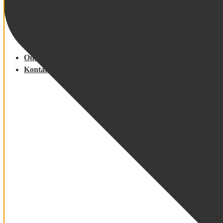
Gå ud i Prag
Seværdigheder
Fakta om Tjekkiet
Transfer fra lufthavn
Om os
Kontakt