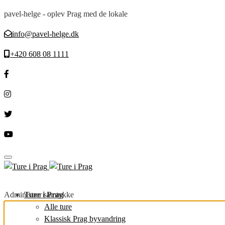
pavel-helge - oplev Prag med de lokale
info@pavel-helge.dk
+420 608 08 1111
Toggle navigation
Administrer samtykke
Ture i Prag
Alle ture
Klassisk Prag byvandring