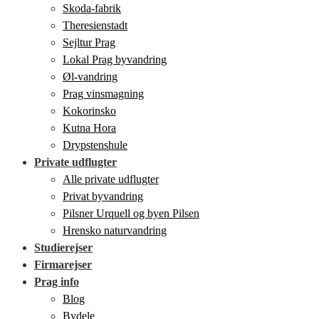
Skoda-fabrik
Theresienstadt
Sejltur Prag
Lokal Prag byvandring
Øl-vandring
Prag vinsmagning
Kokorinsko
Kutna Hora
Drypstenshule
Private udflugter
Alle private udflugter
Privat byvandring
Pilsner Urquell og byen Pilsen
Hrensko naturvandring
Studierejser
Firmarejser
Prag info
Blog
Bydele