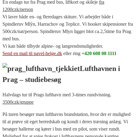
En endags tur fra Prag med bus, liftkort og skileje
fra
1200czk/person
Vi laver både en- og fleredages skiture. Vi arbejder både i
Spindleruv Mlýn, Harrachov og Teplice. Vi booker skipensioner fra
500czk/nat/person. Spindleruv Mlyn ligger blot ca.2,5time fra Prag
med bus.
Vi kan både tilbyde alpine- og langrendsmuligheder.
Send en mail til pavel-helge.dk
eller ring
+420 608 08 1111
Lufthavnen i
Prag – studiebesøg
Halvdags tur til Prags lufthavn med 3-times rundvisning.
3500czk/gruppe
På turen besøger man lufthavns brandstation, hvor der er mulighed
til at prøve sit eget berredskab og kondi i deres træning anlæg. Vi
besøger hallerne og kører i bus med en pilot, som viser rundt.
Mulighed for at spise frokost i lufthavnens personale kantine.