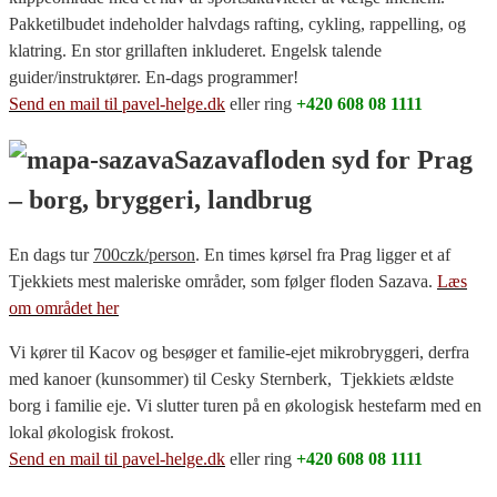
Pakketilbudet indeholder halvdags rafting, cykling, rappelling, og
klatring. En stor grillaften inkluderet. Engelsk talende
guider/instruktører. En-dags programmer!
Send en mail til pavel-helge.dk
eller ring
+420 608 08 1111
Sazavafloden syd for Prag
– borg, bryggeri, landbrug
En dags tur
700czk/person
. En times kørsel fra Prag ligger et af
Tjekkiets mest maleriske områder, som følger floden Sazava.
Læs
om området her
Vi kører til Kacov og besøger et familie-ejet mikrobryggeri, derfra
med kanoer (kunsommer) til Cesky Sternberk, Tjekkiets ældste
borg i familie eje. Vi slutter turen på en økologisk hestefarm med en
lokal økologisk frokost.
Send en mail til pavel-helge.dk
eller ring
+420 608 08 1111