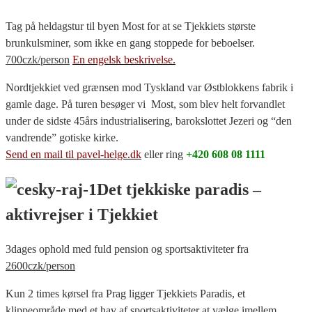
Tag på heldagstur til byen Most for at se Tjekkiets største
brunkulsminer, som ikke en gang stoppede for beboelser.
700czk/person
En engelsk beskrivelse.
Nordtjekkiet ved grænsen mod Tyskland var Østblokkens fabrik i
gamle dage. På turen besøger vi Most, som blev helt forvandlet
under de sidste 45års industrialisering, barokslottet Jezeri og “den
vandrende” gotiske kirke.
Send en mail til pavel-helge.dk
eller ring
+420 608 08 1111
Det tjekkiske paradis –
aktivrejser i Tjekkiet
3dages ophold med fuld pension og sportsaktiviteter fra
2600czk/person
Kun 2 times kørsel fra Prag ligger Tjekkiets Paradis, et
klippeområde med et hav af sportsaktiviteter at vælge imellem.