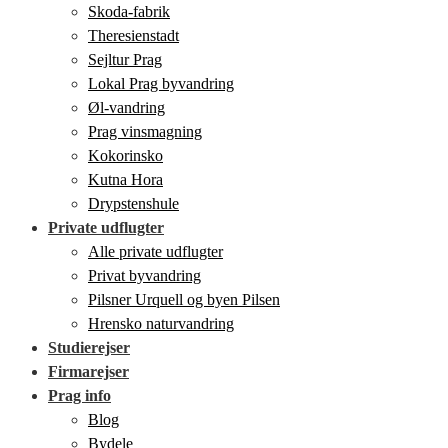
Skoda-fabrik
Theresienstadt
Sejltur Prag
Lokal Prag byvandring
Øl-vandring
Prag vinsmagning
Kokorinsko
Kutna Hora
Drypstenshule
Private udflugter
Alle private udflugter
Privat byvandring
Pilsner Urquell og byen Pilsen
Hrensko naturvandring
Studierejser
Firmarejser
Prag info
Blog
Bydele