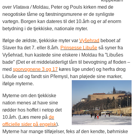
over
Vlatava /
Moldau, Peter og Pouls kirken med de
neogotiske tårne og fæstningsmurene er de synligste
vartegn. Borgen kan dateres til det 10.årh og er a
f enorm
betydning i de tjekkiske, nationale myter.
Ifølge de ældste, tjekkiske myter var
Vyšehrad
beboet af
Slaver fra det 7. eller 8.årh.
Prinsesse Libuše
så syner fra
Vyšehrad, hun kastede sine elskere i Moldau fra ”Libušes
bade” (Det er et middelalderligt tårn til bevogtning af floden –
med
sporvognene 3 og 17
køres lige under) og herfra drog
Libu
š
e ud og fandt sin Přemysl, han pløjed
e sine marker,
ifølge myterne.
Myterne om den tjekkisk
e
nation menes at have sine
rødder hos hoffet i netop
det
10.årh.
(L
æs mere på
de
officielle
sider på engelsk
).
Myterne har mange tilføjelser, feks af den kendte, bøhmiske