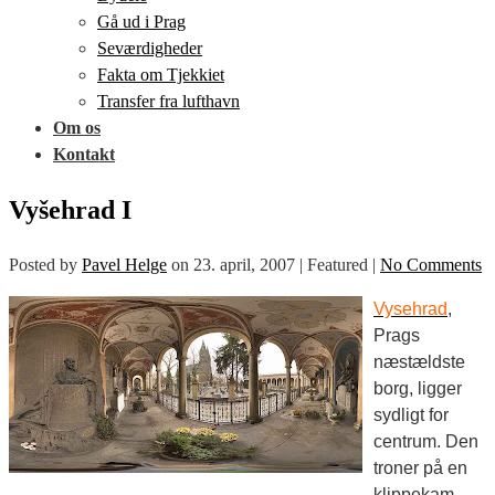
Gå ud i Prag
Seværdigheder
Fakta om Tjekkiet
Transfer fra lufthavn
Om os
Kontakt
Vyšehrad I
Posted by
Pavel Helge
on
23. april, 2007
| Featured
|
No Comments
Vy
sehrad
,
Prags
næstældste
borg, ligger
sydligt for
centrum. Den
troner på en
klippekam