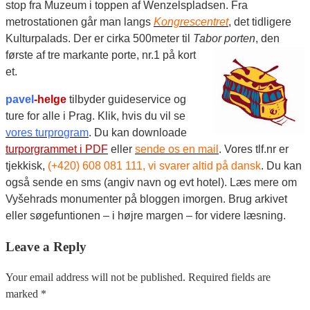
stop fra Muzeum i toppen af Wenzelspladsen. Fra
metrostationen går man langs
Kongrescentret
, det tidligere
Kul
turpalads. Der er cirka 500meter til
Tabor porten
, den
første af tre markante porte, nr.1 på ko
rt
et.
pavel
-helge
tilbyder guideservice og
ture for alle i Prag. Klik, hvis du vil se
vores t
u
rpro
gram
. Du kan downloade
turporgrammet i PDF
eller
sende os
en mail
. Vores tlf.nr er
tjekkisk,
(+420) 608 081 111, vi svare
r altid på dansk
. Du kan
også sende en sms (angiv navn og evt hotel). Læs mere om
Vyšehrads monumenter på bloggen imorgen. Brug arkivet
eller søgefuntionen – i højre margen – for videre læsning.
Leave a Reply
Your email address will not be published. Required fields are
marked *