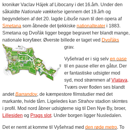
kronikør Vaclav Hájek af Libocany i det 16.årh. Under den
såkaldte
Nationale vækkelse
igennem det 19.årh og
begyndelsen af det 20. lagde
Libuš
e
navn til den opera af
Smetana
som åbnede det tjekkiske
nationalteater
i 1883.
Smetana og Dvořák ligger begge begravet her blandt mange,
nationale koryfæer. Øverste billede er taget ved
Dvořáks
grav.
Vyšehrad er i sig selv
en oase
til en pause eller en gåtur. Der
er fantastiske udsigter mod
syd, mod strømmen af
Vlatava
.
Tværs over floden ses blandt
andet
Barrandov
, de kæmpestore filmstudier med det
markante, hvide tårn. Ligeledes kan
Strahov
stadion skimtes
i profil. Mod nord åbner udsigterne sig
til Den Nye By, broer,
Lillesiden
og
Prags slot
. Under borgen ligger Nusledalen.
Det er nemt at komme til Vyšehrad med
den røde metro
. To