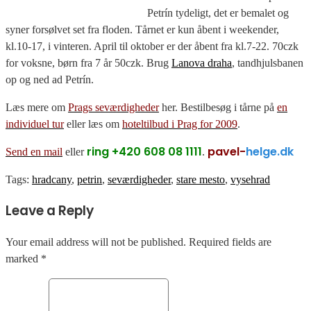
Petrín tydeligt, det er bemalet og
syner forsølvet set fra floden. Tårnet er kun åbent i weekender,
kl.10-17, i vinteren. April til oktober er der åbent fra kl.7-22. 70czk
for voksne, børn fra 7 år 50czk. Brug
Lanova draha
, tandhjulsbanen
op og ned ad Petrín.
Læs mere om
Prags seværdigheder
her. Bestilbesøg i tårne på
en
individuel tur
eller læs om
hoteltilbud i Prag for 2009
.
ring +420 608 08 1111
pavel-
helge.dk
Send en mail
eller
.
Tags:
hradcany
,
petrin
,
seværdigheder
,
stare mesto
,
vysehrad
Leave a Reply
Your email address will not be published. Required fields are
marked *