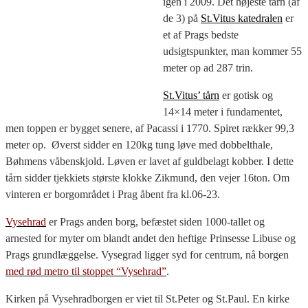
igen i 2009. Det højeste tårn (af
de 3) på
St.Vitus katedralen
er
et af Prags bedste
udsigtspunkter, man kommer 55
meter op ad 287 trin.
St.Vitus’ tårn
er gotisk og
14×14 meter i fundamentet,
men toppen er bygget senere, af Pacassi i 1770. Spiret rækker 99,3
meter op. Øverst sidder en 120kg tung løve med dobbelthale,
Bøhmens våbenskjold. Løven er lavet af guldbelagt kobber. I dette
tårn sidder tjekkiets største klokke Zikmund, den vejer 16ton. Om
vinteren er borgområdet i Prag åbent fra kl.06-23.
Vysehrad
er Prags anden borg, befæstet siden 1000-tallet og
arnested for myter om blandt andet den heftige Prinsesse Libuse og
Prags grundlæggelse. Vysegrad ligger syd for centrum, nå borgen
med rød metro til stoppet “Vysehrad”
.
Kirken på Vysehradborgen er viet til St.Peter og St.Paul. En kirke