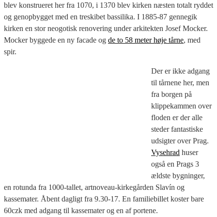
blev konstrueret her fra 1070, i 1370 blev kirken næsten totalt ryddet
og genopbygget med en treskibet bassilika. I 1885-87 gennegik
kirken en stor neogotisk renovering under arkitekten Josef Mocker.
Mocker byggede en ny facade og
de to 58 meter høje tårne
, med
spir.
Der er ikke adgang
til tårnene her, men
fra borgen på
klippekammen over
floden er der alle
steder fantastiske
udsigter over Prag.
Vysehrad
huser
også en Prags 3
ældste bygninger,
en rotunda fra 1000-tallet, artnoveau-kirkegården Slavín og
kassemater. Åbent dagligt fra 9.30-17. En familiebillet koster bare
60czk med adgang til kassemater og en af portene.