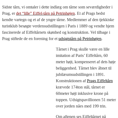
Sidste tårn, vi omtaler i dette indlæg om tårne som seværdigheder i
Prag, er
det “lille” Eiffel-tårn på Petrinhøjen
. Et af Prags bedst
kendte vartegn og et af de yngre tårne. Medlemmer af den tjekkiske
turistklub besøgte verdensudstillingen i Paris i 1889 og vendte hjem
fascinerede af Eiffeltårnets skønhed og konstruktion. Vel tilbage i
Prag stiftede de en forening for et
udsigtstårn på Petrinhøjen
.
Tårnet i Prag skulle være en lille
imitation af Paris’ Eiffeltårn, 60
meter højt, kompenseret af dets høje
beliggenhed. Tårnet blev åbnet til
jubilæumsudstillingen i 1891.
Konstruktionen af
Prags Eiffeltårn
krævede 174ton stål, tårnet er
60meter højt inklusive krone på
toppen. Udsigtspavillionen 51 meter
over jorden nåes med 199 trin.
Om aftenen ses Eiffeltårnet på