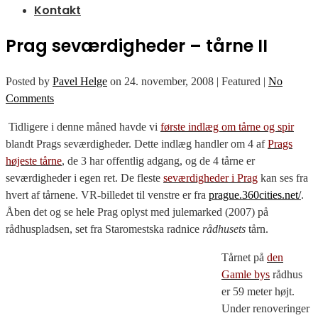
Kontakt
Prag seværdigheder – tårne II
Posted by
Pavel Helge
on
24. november, 2008
| Featured
|
No
Comments
Tidligere i denne måned havde vi
første indlæg om tårne og spir
blandt Prags seværdigheder. Dette indlæg handler om 4 af
Prags
højeste tårne
, de 3 har offentlig adgang, og de 4 tårne er
seværdigheder i egen ret. De fleste
seværdigheder i Prag
kan ses fra
hvert af tårnene. VR-billedet til venstre er fra
prague.360cities.net/
.
Åben det og se hele Prag oplyst med julemarked (2007) på
rådhuspladsen, set fra Staromestska radnice
rådhusets
tårn.
Tårnet på
den
Gamle bys
rådhus
er 59 meter højt.
Under renoveringer