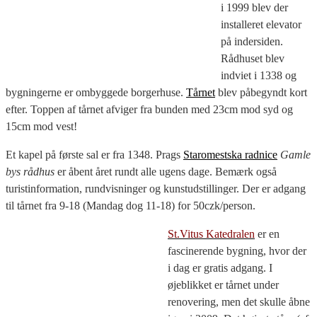
i 1999 blev der
installeret elevator
på indersiden.
Rådhuset blev
indviet i 1338 og
bygningerne er ombyggede borgerhuse.
Tårnet
blev påbegyndt kort
efter. Toppen af tårnet afviger fra bunden med 23cm mod syd og
15cm mod vest!
Et kapel på første sal er fra 1348. Prags
Staromestska radnice
Gamle
bys rådhus
er åbent året rundt alle ugens dage. Bemærk også
turistinformation, rundvisninger og kunstudstillinger. Der er adgang
til tårnet fra 9-18 (Mandag dog 11-18) for 50czk/person.
St.Vitus Katedralen
er en
fascinerende bygning, hvor der
i dag er gratis adgang. I
øjeblikket er tårnet under
renovering, men det skulle åbne