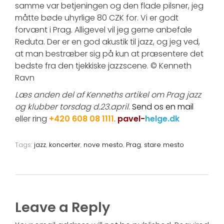
samme var betjeningen og den flade pilsner, jeg
måtte bøde uhyrlige 80 CZK for. Vi er godt
forvænt i Prag. Alligevel vil jeg gerne anbefale
Reduta. Der er en god akustik til jazz, og jeg ved,
at man bestræber sig på kun at præsentere det
bedste fra den tjekkiske jazzscene. © Kenneth
Ravn
Læs anden del af Kenneths artikel om Prag jazz
og klubber torsdag d.23.april
.
Send os en mail
eller ring
+420 608 08 1111
.
pavel-
helge.dk
Tags:
jazz
,
koncerter
,
nove mesto
,
Prag
,
stare mesto
Leave a Reply