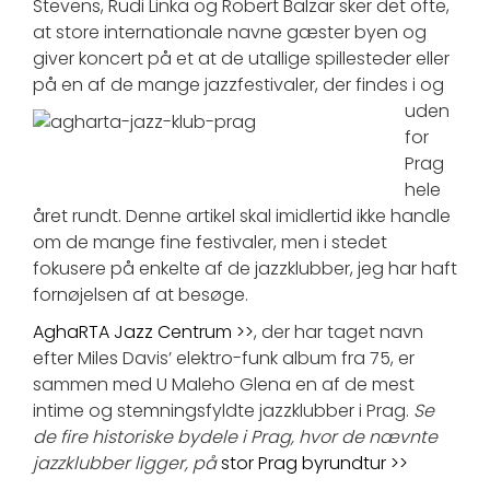
Stevens, Rudi Linka og Robert Balzar sker det ofte,
at store internationale navne gæster byen og
giver koncert på et at de utallige spillesteder eller
på en af de mange jazzfestivaler,
der findes i og
uden
for
Prag
hele
året rundt. Denne artikel skal imidlertid ikke handle
om de mange fine festivaler, men i stedet
fokusere på enkelte af de jazzklubber, jeg har haft
fornøjelsen af at besøge.
AghaRTA Jazz Centrum >>
, der har taget navn
efter Miles Davis’ elektro-funk album fra 75, er
sammen med U Maleho Glena en af de mest
intime og stemningsfyldte jazzklubber i Prag.
Se
de fire historiske bydele i Prag, hvor de nævnte
jazzklubber ligger, på
stor Prag byrundtur >>