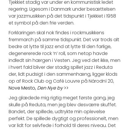
Tjekkiet stadig var under en kommunistisk ledet
regering. Ligesom i Danmark under besættelsen
var jazzmusikken på det tidspunkt i Tjekkiet i 1958
et symbol på den frie verden.
Forklaringen skal nok findes i rockmusikkens
fremmarch på samme tidspunkt. Det var trods alt
bedre at lytte til jazz end at lytte til den farlige,
degenererede rock ‘n’ roll, som netop havde
indledt sin hærgen i Vesten. Jeg ved det ikke, men
i hvert fald bliver der stadig spillet jazz i Reduta
der, lidt pudsigt i den sammenhæng, ligger klods
op af Rock Club og Café Louvre på Národní 20,
Nove Mesto,
Den Nye by
>>
Jeg glædede mig rigtig meget første gang, jeg
skulle på Reduta, men jeg blev desværre skuffet.
Bandet, der spillede, udtrykte min oplevelse
perfekt. De spillede dygtigt og professionelt, men
var lidt for selvfede i forhold til deres niveau. Det