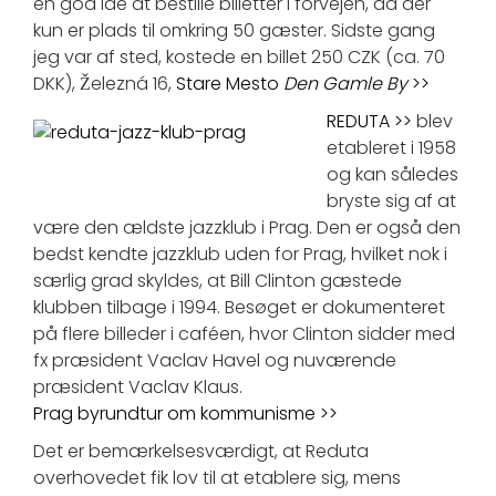
en god idé at bestille billetter i forvejen, da der
kun er plads til omkring 50 gæster. Sidste gang
jeg var af sted, kostede en billet 250 CZK (ca. 70
DKK), Železná 16,
Stare Mesto
Den Gamle By
>>
REDUTA >>
blev
etableret i 1958
og kan således
bryste sig af at
være den ældste jazzklub i Prag. Den er også den
bedst kendte jazzklub uden for Prag, hvilket nok i
særlig grad skyldes, at Bill Clinton gæstede
klubben tilbage i 1994. Besøget er dokumenteret
på flere billeder i caféen, hvor Clinton sidder med
fx præsident Vaclav Havel og nuværende
præsident Vaclav Klaus.
Prag byrundtur om kommunisme >>
Det er bemærkelsesværdigt, at Reduta
overhovedet fik lov til at etablere sig, mens