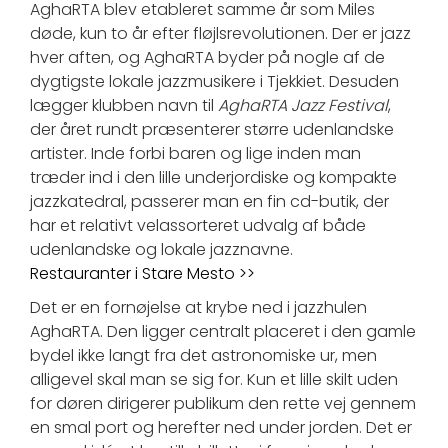
AghaRTA blev etableret samme år som Miles
døde, kun to år efter fløjlsrevolutionen. Der er jazz
hver aften, og AghaRTA byder på nogle af de
dygtigste lokale jazzmusikere i Tjekkiet. Desuden
lægger klubben navn til
AghaRTA Jazz Festival
,
der året rundt præsenterer større udenlandske
artister. Inde forbi baren og lige inden man
træder ind i den lille underjordiske og kompakte
jazzkatedral, passerer man en fin cd-butik, der
har et relativt velassorteret udvalg af både
udenlandske og lokale jazznavne.
Restauranter i Stare Mesto >>
Det er en fornøjelse at krybe ned i jazzhulen
AghaRTA. Den ligger centralt placeret i den gamle
bydel ikke langt fra det astronomiske ur, men
alligevel skal man se sig for. Kun et lille skilt uden
for døren dirigerer publikum den rette vej gennem
en smal port og herefter ned under jorden. Det er