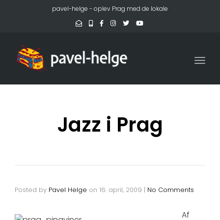
pavel-helge - oplev Prag med de lokale
Togg
Jazz i Prag
Posted by
Pavel Helge
on
16. april, 2009
|
No Comments
Af