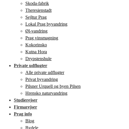
Skoda-fabrik
Theresienstadt
Sejltur Prag
Lokal Prag byvandring
Øl-vandring
Prag vinsmagning
Kokorinsko
Kutna Hora
Drypstenshule
Private udflugter
Alle private udflugter
Privat byvandring
Pilsner Urquell og byen Pilsen
Hrensko naturvandring
Studierejser
Firmarejser
Prag info
Blog
Bydele