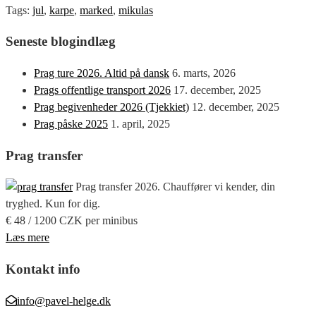
Tags:
jul
,
karpe
,
marked
,
mikulas
Seneste blogindlæg
Prag ture 2026. Altid på dansk
6. marts, 2026
Prags offentlige transport 2026
17. december, 2025
Prag begivenheder 2026 (Tjekkiet)
12. december, 2025
Prag påske 2025
1. april, 2025
Prag transfer
Prag transfer 2026. Chauffører vi kender, din
tryghed. Kun for dig.
€ 48 / 1200 CZK per minibus
Læs mere
Kontakt info
info@pavel-helge.dk