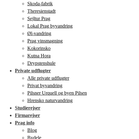
Skoda-fabrik
Theresienstadt
Sejltur Prag
Lokal Prag byvandring
Øl-vandring
Prag vinsmagning
Kokorinsko
Kutna Hora
Drypstenshule
Private udflugter
Alle private udflugter
Privat byvandring
Pilsner Urquell og byen Pilsen
Hrensko naturvandring
Studierejser
Firmarejser
Prag info
Blog
Bydele