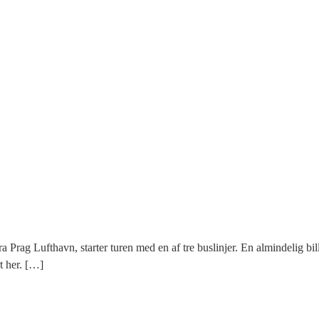
fra Prag Lufthavn, starter turen med en af tre buslinjer. En almindelig b
t her. […]