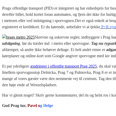
Prags offentlige transport (PID) er integreret og har enhedspris for bus
derefter billet, hold kortet foran automaten, og fjern det ikke for hurt
i metroen eller ved indstigning i sporvognen.Det er også enkelt at br
registreret et kreditkort. Er du kørende, anbefaler vi at tjekke
P+R syst
Skrevne og uskrevne regler, indbyggere i Prag har
udstigning
, før du træder ind i metro eller sporvogne.
Tag nu rygsæk
afdæmpet, så andre ikke behøver deltage. Et helt andet emne er
adgan
køreplaner og online-kort som Google angiver sporvogne med lav ind- 
Et par yderligere
ændringer i offentlig transport Prag 2025
, du skal v
Imellem sporvognsstop Delnicka, Prag 7 og Palmovka, Prag 8 er er ing
mange af vores gæster være den nemmeste vej til centrum. Tag den til 
den høje ende af Wenzelspladsen.
Har vi glemt noget? Skriv gerne kommentarer, del ris og helst ros i 
God Prag tur,
Pavel o
g Helge