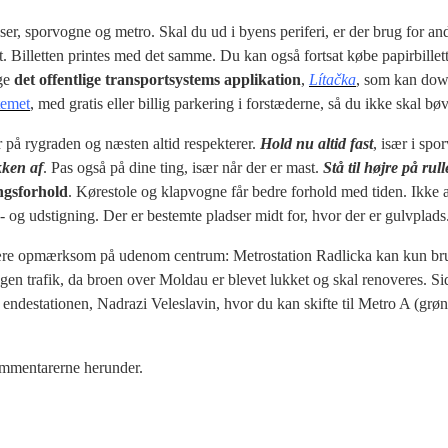
ser, sporvogne og metro. Skal du ud i byens periferi, er der brug for and
igt. Billetten printes med det samme. Du kan også fortsat købe papirbillet
uge
det offentlige transportsystems applikation
,
Lítačka
, som kan down
emet
, med gratis eller billig parkering i forstæderne, så du ikke skal b
 på rygraden og næsten altid respekterer.
Hold nu altid fast
, især i sp
ken af
. Pas også på dine ting, især når der er mast.
Stå til højre på rul
gsforhold
. Kørestole og klapvogne får bedre forhold med tiden. Ikke al
og udstigning. Der er bestemte pladser midt for, hvor der er gulvplads
ære opmærksom på udenom centrum: Metrostation Radlicka kan kun bruge
en trafik, da broen over Moldau er blevet lukket og skal renoveres. Si
endestationen, Nadrazi Veleslavin, hvor du kan skifte til Metro A (grø
kommentarerne herunder.