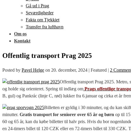
Gå ud i Prag
Seværdigheder
Fakta om Tjekkiet
Transfer fra lufthavn
Om os
Kontakt
Offentlig transport Prag 2025
Posted by
Pavel Helge
on
20. december, 2024
| Featured
|
2 Comment
Offentlig transport Prag 2025. Metro, 
og holde sig orienteret. Spring til indlæg om
Prags offentlige transp
B, gul) og Pankrác (linje C, rød) lukker fra 6.januar og cirka et år f
Billetten er gyldig i 30 minutter, og du kan ski
minutter.
Gratis transport for seniorer over 65 år og børn
op til 15
60 og 65 år, kan du købe billetter til halv pris. Hvis du bor nogenlunde 
en 24-timers billet til 120 CZK eller en 72-timers billet til 330 CZK