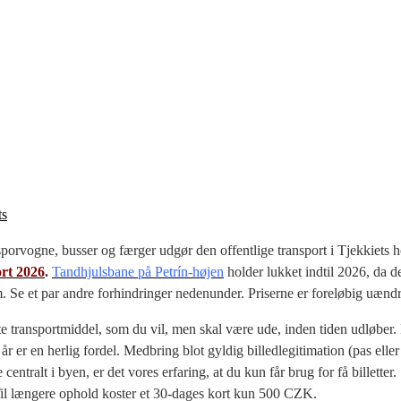
s
sporvogne, busser og færger udgør den offentlige transport i Tjekkiets
ort 2026
.
Tandhjulsbane på Petrín-højen
holder lukket indtil 2026, da
rem. Se et par andre forhindringer nedenunder. Priserne er foreløbig uænd
fte transportmiddel, som du vil, men skal være ude, inden tiden udløber. 
 år er en herlig fordel. Medbring blot gyldig billedlegitimation (pas ell
centralt i byen, er det vores erfaring, at du kun får brug for få billetter
. Til længere ophold koster et 30-dages kort kun 500 CZK.