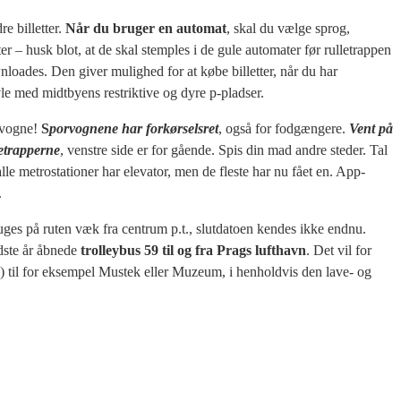
re billetter.
Når du bruger en automat
, skal du vælge sprog,
ter – husk blot, at de skal stemples i de gule automater før rulletrappen
loades. Den giver mulighed for at købe billetter, når du har
øvle med midtbyens restriktive og dyre p-pladser.
orvogne!
S
porvognene har forkørselsret
, også for fodgængere.
Vent på
letrapperne
, venstre side er for gående. Spis din mad andre steder. Tal
le metrostationer har elevator, men de fleste har nu fået en. App-
.
s på ruten væk fra centrum p.t., slutdatoen kendes ikke endnu.
dste år åbnede
trolleybus 59 til og fra Prags lufthavn
. Det vil for
n) til for eksempel Mustek eller Muzeum, i henholdvis den lave- og