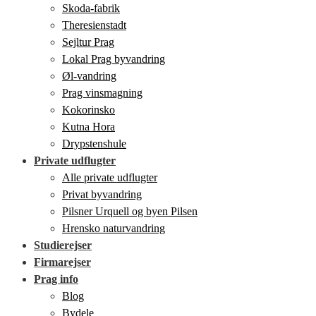
Skoda-fabrik
Theresienstadt
Sejltur Prag
Lokal Prag byvandring
Øl-vandring
Prag vinsmagning
Kokorinsko
Kutna Hora
Drypstenshule
Private udflugter
Alle private udflugter
Privat byvandring
Pilsner Urquell og byen Pilsen
Hrensko naturvandring
Studierejser
Firmarejser
Prag info
Blog
Bydele