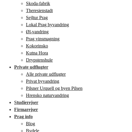
Skoda-fabrik
Theresienstadt
Sejltur Prag
Lokal Prag byvandring
Øl-vandring
Prag vinsmagning
Kokorinsko
Kutna Hora
Drypstenshule
Private udflugter
Alle private udflugter
Privat byvandring
Pilsner Urquell og byen Pilsen
Hrensko naturvandring
Studierejser
Firmarejser
Prag info
Blog
Bydele