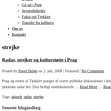
Gå ud i Prag
Seværdigheder
Fakta om Tjekkiet
Transfer fra lufthavn
Om os
Kontakt
strejke
Radar, strejker og kulturstøtte i Prag
Posted by
Pavel Helge
on
2. juli, 2008
| Featured
|
No Comments
Prag og resten af Tjekkiet præges af svære politiske diskussioner i d
tjekkiske radar her. Den heftigt omdiskuterede …
Read More
…
Rea
Tags:
aktuelt
,
radar
,
strejke
Seneste blogindlæg