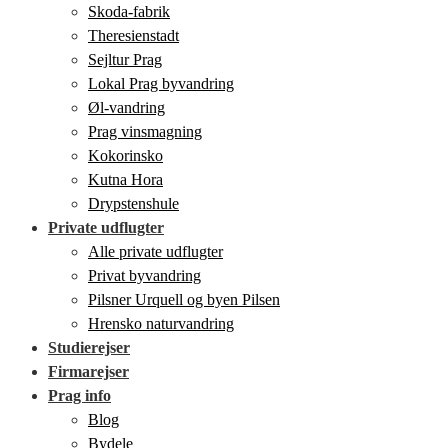
Skoda-fabrik
Theresienstadt
Sejltur Prag
Lokal Prag byvandring
Øl-vandring
Prag vinsmagning
Kokorinsko
Kutna Hora
Drypstenshule
Private udflugter
Alle private udflugter
Privat byvandring
Pilsner Urquell og byen Pilsen
Hrensko naturvandring
Studierejser
Firmarejser
Prag info
Blog
Bydele