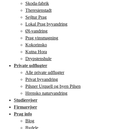
Skoda-fabrik
Theresienstadt
Sejltur Prag
Lokal Prag byvandring
Øl-vandring
Prag vinsmagning
Kokorinsko
Kutna Hora
Drypstenshule
Private udflugter
Alle private udflugter
Privat byvandring
Pilsner Urquell og byen Pilsen
Hrensko naturvandring
Studierejser
Firmarejser
Prag info
Blog
Bydele