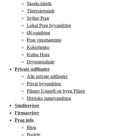
Skoda-fabrik
Theresienstadt
Sejltur Prag
Lokal Prag byvandring
Øl-vandring
Prag vinsmagning
Kokorinsko
Kutna Hora
Drypstenshule
Private udflugter
Alle private udflugter
Privat byvandring
Pilsner Urquell og byen Pilsen
Hrensko naturvandring
Studierejser
Firmarejser
Prag info
Blog
Bydele