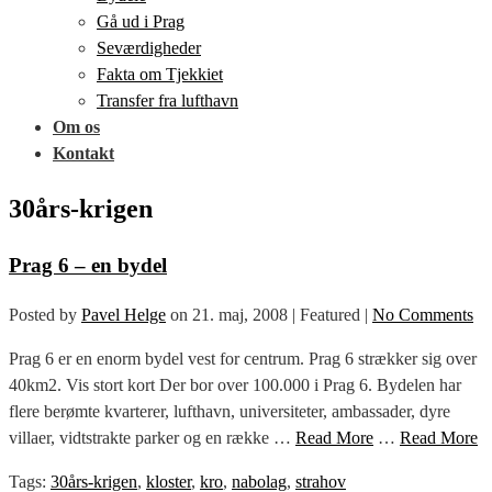
Gå ud i Prag
Seværdigheder
Fakta om Tjekkiet
Transfer fra lufthavn
Om os
Kontakt
30års-krigen
Prag 6 – en bydel
Posted by
Pavel Helge
on
21. maj, 2008
| Featured
|
No Comments
Prag 6 er en enorm bydel vest for centrum. Prag 6 strækker sig over
40km2. Vis stort kort Der bor over 100.000 i Prag 6. Bydelen har
flere berømte kvarterer, lufthavn, universiteter, ambassader, dyre
villaer, vidtstrakte parker og en række …
Read More
…
Read More
Tags:
30års-krigen
,
kloster
,
kro
,
nabolag
,
strahov