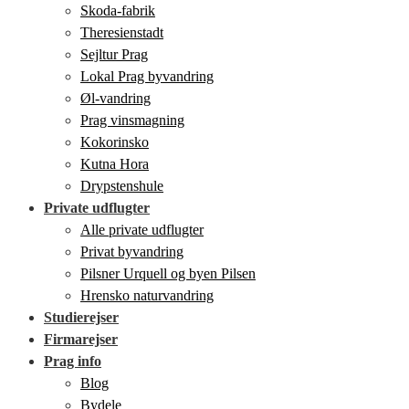
Skoda-fabrik
Theresienstadt
Sejltur Prag
Lokal Prag byvandring
Øl-vandring
Prag vinsmagning
Kokorinsko
Kutna Hora
Drypstenshule
Private udflugter
Alle private udflugter
Privat byvandring
Pilsner Urquell og byen Pilsen
Hrensko naturvandring
Studierejser
Firmarejser
Prag info
Blog
Bydele