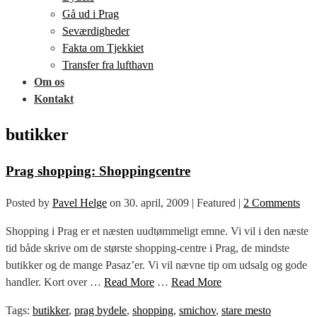
Gå ud i Prag
Seværdigheder
Fakta om Tjekkiet
Transfer fra lufthavn
Om os
Kontakt
butikker
Prag shopping: Shoppingcentre
Posted by
Pavel Helge
on
30. april, 2009
| Featured
|
2 Comments
Shopping i Prag er et næsten uudtømmeligt emne. Vi vil i den næste
tid både skrive om de største shopping-centre i Prag, de mindste
butikker og de mange Pasaz’er. Vi vil nævne tip om udsalg og gode
handler. Kort over …
Read More
…
Read More
Tags:
butikker
,
prag bydele
,
shopping
,
smichov
,
stare mesto