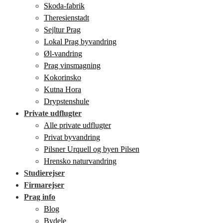
Skoda-fabrik
Theresienstadt
Sejltur Prag
Lokal Prag byvandring
Øl-vandring
Prag vinsmagning
Kokorinsko
Kutna Hora
Drypstenshule
Private udflugter
Alle private udflugter
Privat byvandring
Pilsner Urquell og byen Pilsen
Hrensko naturvandring
Studierejser
Firmarejser
Prag info
Blog
Bydele