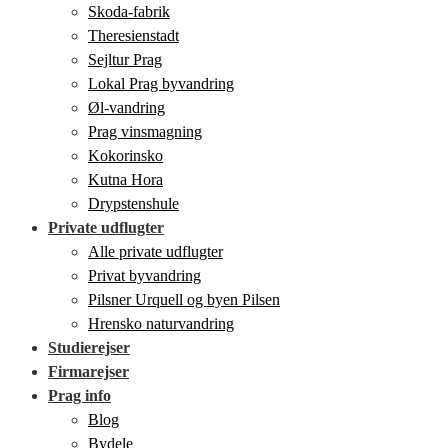
Skoda-fabrik
Theresienstadt
Sejltur Prag
Lokal Prag byvandring
Øl-vandring
Prag vinsmagning
Kokorinsko
Kutna Hora
Drypstenshule
Private udflugter
Alle private udflugter
Privat byvandring
Pilsner Urquell og byen Pilsen
Hrensko naturvandring
Studierejser
Firmarejser
Prag info
Blog
Bydele