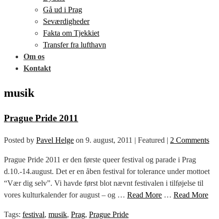
Gå ud i Prag
Seværdigheder
Fakta om Tjekkiet
Transfer fra lufthavn
Om os
Kontakt
musik
Prague Pride 2011
Posted by
Pavel Helge
on
9. august, 2011
| Featured
|
2 Comments
Prague Pride 2011 er den første queer festival og parade i Prag
d.10.-14.august. Det er en åben festival for tolerance under mottoet
“Vær dig selv”. Vi havde først blot nævnt festivalen i tilføjelse til
vores kulturkalender for august – og …
Read More
…
Read More
Tags:
festival
,
musik
,
Prag
,
Prague Pride