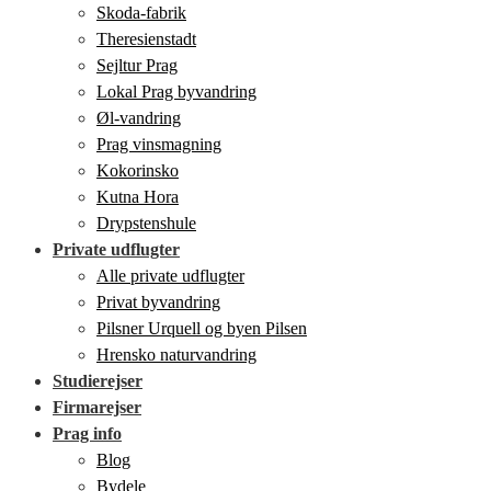
Skoda-fabrik
Theresienstadt
Sejltur Prag
Lokal Prag byvandring
Øl-vandring
Prag vinsmagning
Kokorinsko
Kutna Hora
Drypstenshule
Private udflugter
Alle private udflugter
Privat byvandring
Pilsner Urquell og byen Pilsen
Hrensko naturvandring
Studierejser
Firmarejser
Prag info
Blog
Bydele