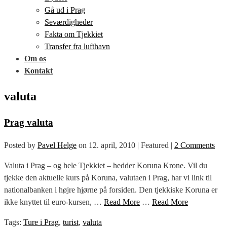
Gå ud i Prag
Seværdigheder
Fakta om Tjekkiet
Transfer fra lufthavn
Om os
Kontakt
valuta
Prag valuta
Posted by
Pavel Helge
on
12. april, 2010
| Featured
|
2 Comments
Valuta i Prag – og hele Tjekkiet – hedder Koruna Krone. Vil du
tjekke den aktuelle kurs på Koruna, valutaen i Prag, har vi link til
nationalbanken i højre hjørne på forsiden. Den tjekkiske Koruna er
ikke knyttet til euro-kursen, …
Read More
…
Read More
Tags:
Ture i Prag
,
turist
,
valuta